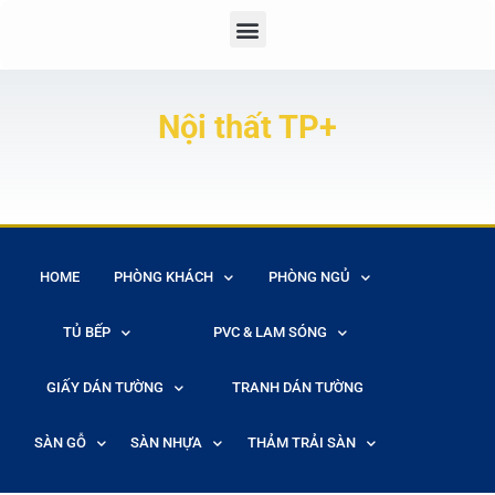
Nội thất TP+
HOME
PHÒNG KHÁCH
PHÒNG NGỦ
TỦ BẾP
PVC & LAM SÓNG
GIẤY DÁN TƯỜNG
TRANH DÁN TƯỜNG
SÀN GỖ
SÀN NHỰA
THẢM TRẢI SÀN