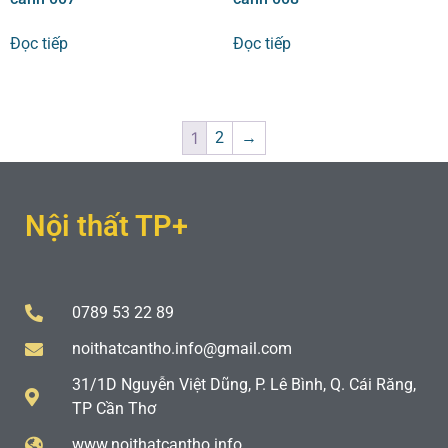
Đọc tiếp
Đọc tiếp
1
2
→
Nội thất TP+
0789 53 22 89
noithatcantho.info@gmail.com
31/1D Nguyễn Việt Dũng, P. Lê Bình, Q. Cái Răng,
TP Cần Thơ
www.noithatcantho.info