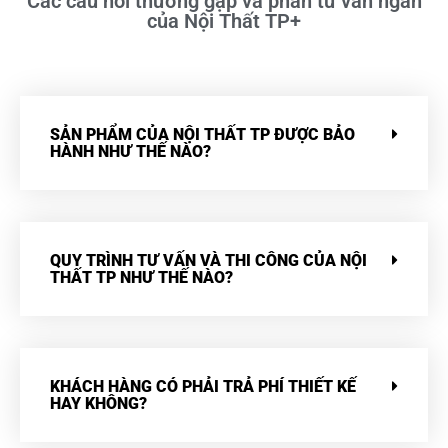
Các câu hỏi thường gặp và phần tư vấn ngắn
của Nội Thất TP+
SẢN PHẨM CỦA NỘI THẤT TP ĐƯỢC BẢO
HÀNH NHƯ THẾ NÀO?
QUY TRÌNH TƯ VẤN VÀ THI CÔNG CỦA NỘI
THẤT TP NHƯ THẾ NÀO?
KHÁCH HÀNG CÓ PHẢI TRẢ PHÍ THIẾT KẾ
HAY KHÔNG?