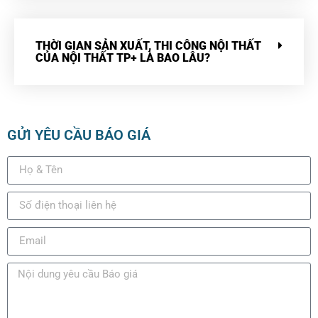
THỜI GIAN SẢN XUẤT, THI CÔNG NỘI THẤT
CỦA NỘI THẤT TP+ LÀ BAO LÂU?
GỬI YÊU CẦU BÁO GIÁ