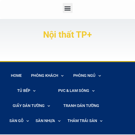
Nội thất TP+
HOME
PHÒNG KHÁCH
PHÒNG NGỦ
TỦ BẾP
PVC & LAM SÓNG
GIẤY DÁN TƯỜNG
TRANH DÁN TƯỜNG
SÀN GỖ
SÀN NHỰA
THẢM TRẢI SÀN