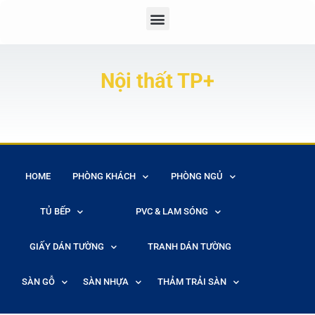
Nội thất TP+
HOME
PHÒNG KHÁCH
PHÒNG NGỦ
TỦ BẾP
PVC & LAM SÓNG
GIẤY DÁN TƯỜNG
TRANH DÁN TƯỜNG
SÀN GỖ
SÀN NHỰA
THẢM TRẢI SÀN