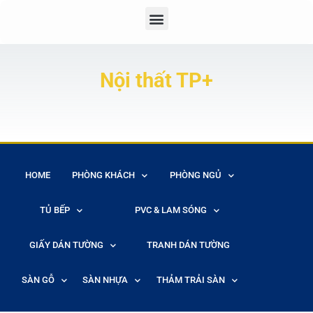
Nội thất TP+
HOME
PHÒNG KHÁCH
PHÒNG NGỦ
TỦ BẾP
PVC & LAM SÓNG
GIẤY DÁN TƯỜNG
TRANH DÁN TƯỜNG
SÀN GỖ
SÀN NHỰA
THẢM TRẢI SÀN