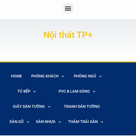
Nội thất TP+
HOME
PHÒNG KHÁCH
PHÒNG NGỦ
TỦ BẾP
PVC & LAM SÓNG
GIẤY DÁN TƯỜNG
TRANH DÁN TƯỜNG
SÀN GỖ
SÀN NHỰA
THẢM TRẢI SÀN