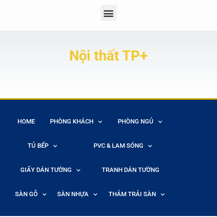
Nội thất TP+
HOME
PHÒNG KHÁCH
PHÒNG NGỦ
TỦ BẾP
PVC & LAM SÓNG
GIẤY DÁN TƯỜNG
TRANH DÁN TƯỜNG
SÀN GỖ
SÀN NHỰA
THẢM TRẢI SÀN