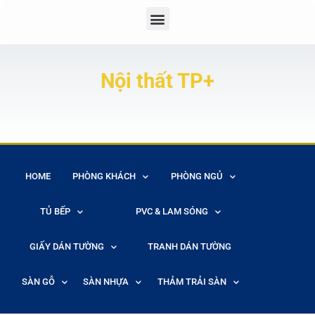
Nội thất TP+
HOME
PHÒNG KHÁCH
PHÒNG NGỦ
TỦ BẾP
PVC & LAM SÓNG
GIẤY DÁN TƯỜNG
TRANH DÁN TƯỜNG
SÀN GỖ
SÀN NHỰA
THẢM TRẢI SÀN