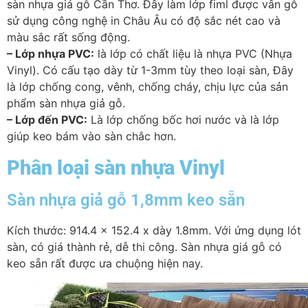
sàn nhựa giả gỗ Cần Thơ. Đây làm lớp fiml được vân gỗ
sử dụng công nghệ in Châu Âu có độ sắc nét cao và
màu sắc rất sống động.
– Lớp nhựa PVC:
là lớp có chất liệu là nhựa PVC (Nhựa
Vinyl). Có cấu tạo dày từ 1-3mm tùy theo loại sàn, Đây
là lớp chống cong, vênh, chống cháy, chịu lực của sản
phẩm sàn nhựa giả gỗ.
– Lớp đến PVC:
Là lớp chống bốc hơi nước và là lớp
giúp keo bám vào sàn chắc hơn.
Phân loại sàn nhựa Vinyl
Sàn nhựa giả gỗ 1,8mm keo sẵn
Kích thước: 914.4 x 152.4 x dày 1.8mm. Với ứng dụng lót
sàn, có giá thành rẻ, dễ thi công. Sàn nhựa giá gỗ có
keo sẵn rất được ưa chuộng hiện nay.