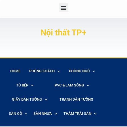
Nội thất TP+
HOME
PHÒNG KHÁCH
PHÒNG NGỦ
TỦ BẾP
PVC & LAM SÓNG
GIẤY DÁN TƯỜNG
TRANH DÁN TƯỜNG
SÀN GỖ
SÀN NHỰA
THẢM TRẢI SÀN