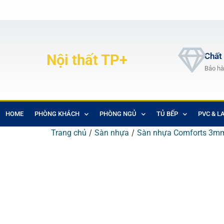
Chất
Nội thất TP+
Bảo hà
HOME
PHÒNG KHÁCH
PHÒNG NGỦ
TỦ BẾP
PVC & L
/
/
Trang chủ
Sàn nhựa
Sàn nhựa Comforts 3m