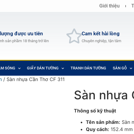
Giới thiệu
T
 lượng được ưu tiên
Cam kết hài lòng
nh sản phầm 18 tháng trở lên
Chuyên nghiệp, tận tâm
AM SÓNG
GIẤY DÁN TƯỜNG
TRANH DÁN TƯỜNG
SÀN GỖ
/ Sàn nhựa Cần Thơ CF 311
m
Sàn nhựa 
Thông số kỹ thuật
Tên sản phẩm:
Sàn n
Quy cách:
152.4 mm 