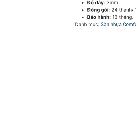
Độ dày:
3mm
Đóng gói:
24 thanh/ 
Bảo hành:
18 tháng.
Danh mục:
Sàn nhựa Comf