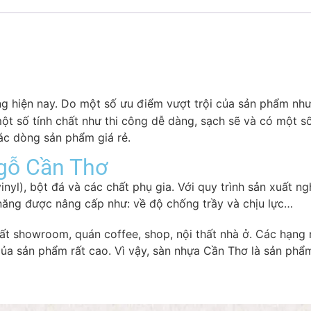
g hiện nay. Do một số ưu điểm vượt trội của sản phẩm nh
ột số tính chất như thi công dễ dàng, sạch sẽ và có một s
ác dòng sản phẩm giá rẻ.
 gỗ Cần Thơ
yl), bột đá và các chất phụ gia. Với quy trình sản xuất n
năng được nâng cấp như: về độ chống trầy và chịu lực…
hất showroom, quán coffee, shop, nội thất nhà ở. Các hạng 
 của sản phẩm rất cao. Vì vậy, sàn nhựa Cần Thơ là sản ph