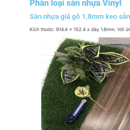
Phân loại sàn nhựa Vinyl
Sàn nhựa giả gỗ 1,8mm keo sẵn
Kích thước: 914.4 x 152.4 x dày 1.8mm. Với ứ