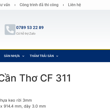
ư vấn
Công trình đã thi công
Liên hệ
0789 53 22 89
Có hỗ trợ Zalo
SÀN NHỰA
THẢM TRẢI SÀN
Cần Thơ CF 311
hựa keo rời 3mm
x 914.4 mm, dày 3.0 mm