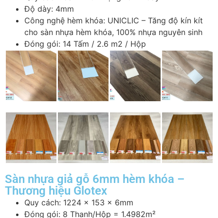
Độ dày: 4mm
Công nghệ hèm khóa: UNICLIC – Tăng độ kín kít
cho sàn nhựa hèm khóa, 100% nhựa nguyên sinh
Đóng gói: 14 Tấm / 2.6 m2 / Hộp
Sàn nhựa giả gỗ 6mm hèm khóa –
Thương hiệu Glotex
Quy cách: 1224 x 153 x 6mm
Đóng gói: 8 Thanh/Hộp = 1.4982m²