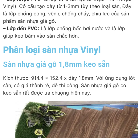
Vinyl). Có cấu tạo dày từ 1-3mm tùy theo loại sàn, Đây
là lớp chống cong, vênh, chống cháy, chịu lực của sản
phẩm sàn nhựa giả gỗ.
– Lớp đến PVC:
Là lớp chống bốc hơi nước và là lớp
giúp keo bám vào sàn chắc hơn.
Phân loại sàn nhựa Vinyl
Sàn nhựa giả gỗ 1,8mm keo sẵn
Kích thước: 914.4 x 152.4 x dày 1.8mm. Với ứng dụng lót
sàn, có giá thành rẻ, dễ thi công. Sàn nhựa giá gỗ có
keo sẵn rất được ưa chuộng hiện nay.