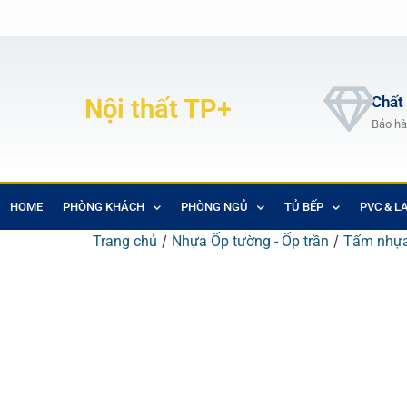
Chất
Nội thất TP+
Bảo hà
HOME
PHÒNG KHÁCH
PHÒNG NGỦ
TỦ BẾP
PVC & L
/
/
Trang chủ
Nhựa Ốp tường - Ốp trần
Tấm nhựa