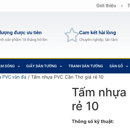
Giới thiệu
T
 lượng được ưu tiên
Cam kết hài lòng
nh sản phầm 18 tháng trở lên
Chuyên nghiệp, tận tâm
AM SÓNG
GIẤY DÁN TƯỜNG
TRANH DÁN TƯỜNG
SÀN GỖ
/ Tấm nhựa PVC Cần Thơ giá rẻ 10
 PVC vân đá
Tấm nhựa 
rẻ 10
Thông số kỹ thuật: