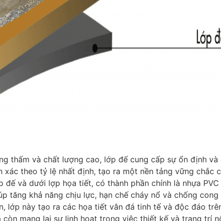
ống thấm và chất lượng cao, lớp đế cung cấp sự ổn định và
h xác theo tỷ lệ nhất định, tạo ra một nền tảng vững chắc c
p đế và dưới lợp họa tiết, có thành phần chính là nhựa PV
úp tăng khả năng chịu lực, hạn chế cháy nổ và chống cong 
ến, lớp này tạo ra các họa tiết vân đá tinh tế và độc đáo 
òn mang lại sự linh hoạt trong việc thiết kế và trang trí nộ