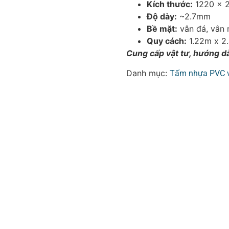
Kích thước:
1220 x 
Độ dày:
~2.7mm
Bề mặt:
vân đá, vân 
Quy cách:
1.22m x 2
Cung cấp vật tư, hướng dẫ
Danh mục:
Tấm nhựa PVC 