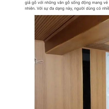
giả gỗ với những vân gỗ sống động mang vẻ đ
nhiên. Với sự đa dạng này, người dùng có nh