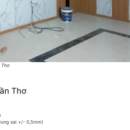
 Thơ
ần Thơ
m
ung sai +/- 0,5mm)