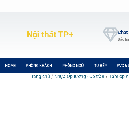
Chất
Nội thất TP+
Bảo hà
HOME
PHÒNG KHÁCH
PHÒNG NGỦ
TỦ BẾP
PVC &
/
/
Trang chủ
Nhựa Ốp tường - Ốp trần
Tấm ốp n