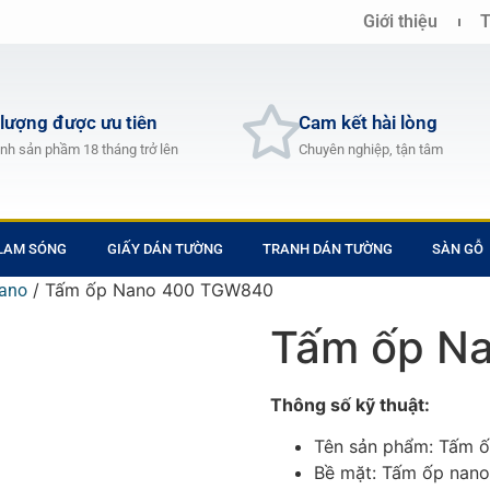
Giới thiệu
T
 lượng được ưu tiên
Cam kết hài lòng
nh sản phầm 18 tháng trở lên
Chuyên nghiệp, tận tâm
 LAM SÓNG
GIẤY DÁN TƯỜNG
TRANH DÁN TƯỜNG
SÀN GỖ
/ Tấm ốp Nano 400 TGW840
ano
Tấm ốp N
Thông số kỹ thuật:
Tên sản phẩm: Tấm 
Bề mặt: Tấm ốp nano