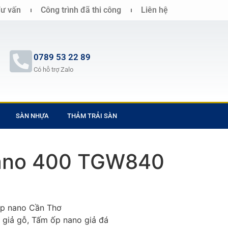
ư vấn
Công trình đã thi công
Liên hệ
0789 53 22 89
Có hỗ trợ Zalo
SÀN NHỰA
THẢM TRẢI SÀN
ano 400 TGW840
ốp nano Cần Thơ
 giả gỗ, Tấm ốp nano giả đá