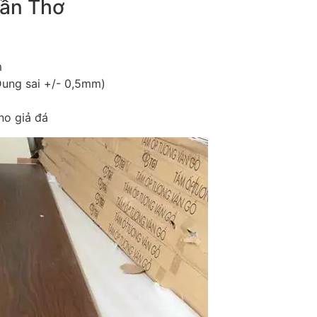
ần Thơ
m
ung sai +/- 0,5mm)
no giả đá