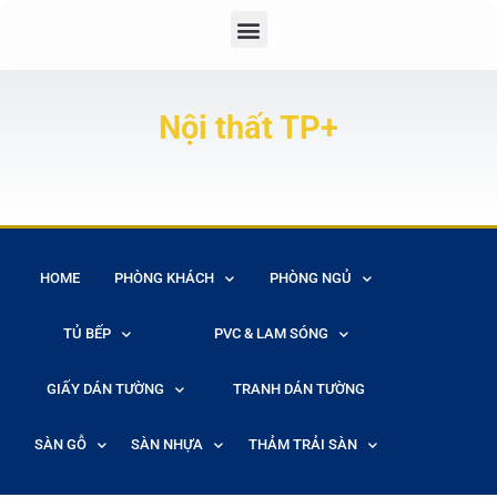
Nội thất TP+
HOME
PHÒNG KHÁCH
PHÒNG NGỦ
TỦ BẾP
PVC & LAM SÓNG
GIẤY DÁN TƯỜNG
TRANH DÁN TƯỜNG
SÀN GỖ
SÀN NHỰA
THẢM TRẢI SÀN