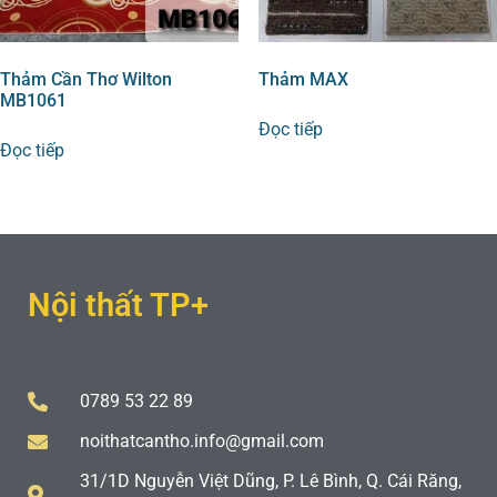
Thảm Cần Thơ Wilton
Thảm MAX
MB1061
Đọc tiếp
Đọc tiếp
Nội thất TP+
0789 53 22 89
noithatcantho.info@gmail.com
31/1D Nguyễn Việt Dũng, P. Lê Bình, Q. Cái Răng,