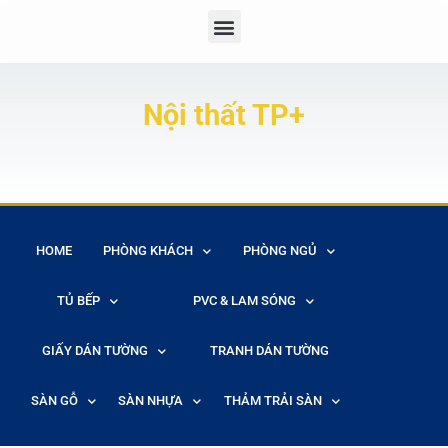
Nội thất TP+
HOME
PHÒNG KHÁCH
PHÒNG NGỦ
TỦ BẾP
PVC & LAM SÓNG
GIẤY DÁN TƯỜNG
TRANH DÁN TƯỜNG
SÀN GỖ
SÀN NHỰA
THẢM TRẢI SÀN