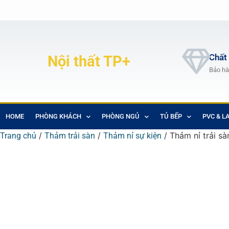
Chất
Nội thất TP+
Bảo hà
HOME
PHÒNG KHÁCH
PHÒNG NGỦ
TỦ BẾP
PVC & L
/
/
/ Thảm nỉ trải sà
Trang chủ
Thảm trải sàn
Thảm nỉ sự kiện