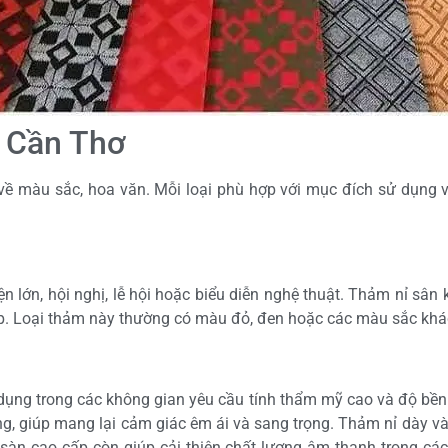
n Cần Thơ
về màu sắc, hoa văn. Mỗi loại phù hợp với mục đích sử dụng v
 lớn, hội nghị, lễ hội hoặc biểu diễn nghệ thuật. Thảm nỉ sân
iệp. Loại thảm này thường có màu đỏ, đen hoặc các màu sắc khá
ụng trong các không gian yêu cầu tính thẩm mỹ cao và độ bền l
g, giúp mang lại cảm giác êm ái và sang trọng. Thảm nỉ dày v
 sàn cao cấp còn giúp cải thiện chất lượng âm thanh trong c