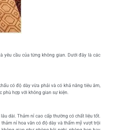
à yêu cầu của từng không gian. Dưới đây là các
 khấu có độ dày vừa phải và có khả năng tiêu âm,
c phù hợp với không gian sự kiện.
âu dài. Thảm nỉ cao cấp thường có chất liệu tốt.
à thảm nỉ hoa văn có độ dày và thẩm mỹ vượt trội
ác không gian như phòng hội nghị, phòng họp hay