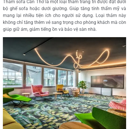
Thảm sofa Cần Thơ là một loại thảm trang trí được đặt dưới
bộ ghế sofa hoặc dưới giường. Giúp tăng tính thẩm mỹ và
mang lại nhiều tiện ích cho người sử dụng. Loại thảm này
không chỉ tăng thêm vẻ sang trọng cho phòng khách mà còn
giúp giữ ám, giảm tiếng ồn và bảo vệ sàn nhà.