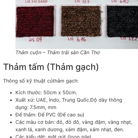
Thảm cuộn – Thảm trải sàn Cần Thơ
Thảm tấm (Thảm gạch)
Thông số kỹ thuật củthảm gạch:
Kích thước: 50cm x 50cm.
Xuất xứ: UAE, Indo, Trung Quốc.Độ dày thông
dụng: 7.5mm, mm
Đế thảm: Đế PVC (Đế cao su)
Các màu cơ bản: đỏ, đỏ đô, vàng đậm, vàng nhạt,
xanh lá, xanh dương, xám đậm, xám nhạt, đen.
Các kiểu dệt: mặt gút (loop pile).