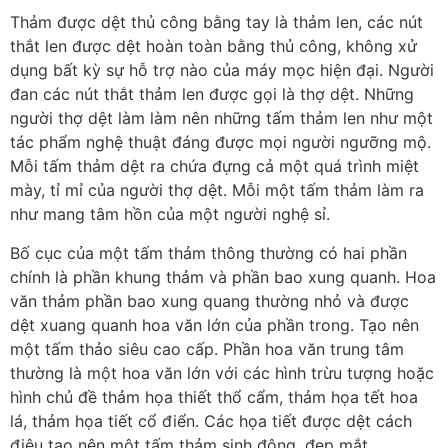
Thảm được dệt thủ công bằng tay là thảm len, các nút
thắt len được dệt hoàn toàn bằng thủ công, không xử
dụng bất kỳ sự hỗ trợ nào của máy mọc hiện đại. Người
đan các nút thắt thảm len được gọi là thợ dệt. Những
người thợ dệt làm làm nên những tấm thảm len như một
tác phẩm nghệ thuật đáng được mọi người ngưỡng mộ.
Mỗi tấm thảm dệt ra chứa đựng cả một quá trình miệt
mày, tỉ mỉ của người thợ dệt. Mỗi một tấm thảm làm ra
như mang tâm hồn của một người nghệ sỉ.
Bố cục của một tấm thảm thông thường có hai phần
chính là phần khung thảm và phần bao xung quanh. Hoa
văn thảm phần bao xung quang thường nhỏ và được
dệt xuang quanh hoa văn lớn của phần trong. Tạo nên
một tấm thảo siêu cao cấp. Phần hoa văn trung tâm
thường là một hoa văn lớn với các hình trừu tượng hoặc
hình chủ đề thảm họa thiết thổ cẩm, thảm họa tết hoa
lá, thảm họa tiết cổ điển. Các họa tiết được dệt cách
điệu tạo nên một tấm thảm sinh động, đẹp mắt.