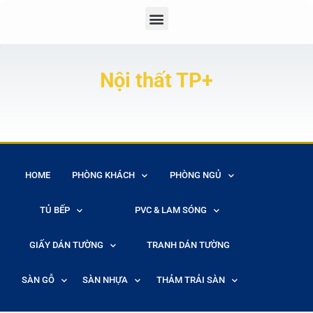
Nội thất TP+
HOME
PHÒNG KHÁCH
PHÒNG NGỦ
TỦ BẾP
PVC & LAM SÓNG
GIẤY DÁN TƯỜNG
TRANH DÁN TƯỜNG
SÀN GỖ
SÀN NHỰA
THẢM TRẢI SÀN