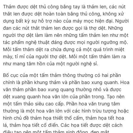
Thảm được dệt thủ công bằng tay là thảm len, các nút
thắt len được dệt hoàn toàn bằng thủ công, không xử
dụng bất kỳ sự hỗ trợ nào của máy mọc hiện đại. Người
đan các nút thắt thảm len được gọi là thợ dệt. Những
người thợ dệt làm làm nên những tấm thảm len như một
tác phẩm nghệ thuật đáng được mọi người ngưỡng mộ.
Mỗi tấm thảm dệt ra chứa đựng cả một quá trình miệt
mày, tỉ mỉ của người thợ dệt. Mỗi một tấm thảm làm ra
như mang tâm hồn của một người nghệ sỉ.
Bố cục của một tấm thảm thông thường có hai phần
chính là phần khung thảm và phần bao xung quanh. Hoa
văn thảm phần bao xung quang thường nhỏ và được
dệt xuang quanh hoa văn lớn của phần trong. Tạo nên
một tấm thảo siêu cao cấp. Phần hoa văn trung tâm
thường là một hoa văn lớn với các hình trừu tượng hoặc
hình chủ đề thảm họa thiết thổ cẩm, thảm họa tết hoa
lá, thảm họa tiết cổ điển. Các họa tiết được dệt cách
điệu tạo nên một tấm thảm sinh động, đẹp mắt.