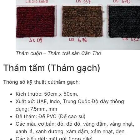
Thảm cuộn – Thảm trải sàn Cần Thơ
Thảm tấm (Thảm gạch)
Thông số kỹ thuật củthảm gạch:
Kích thước: 50cm x 50cm.
Xuất xứ: UAE, Indo, Trung Quốc.Độ dày thông
dụng: 7.5mm, mm
Đế thảm: Đế PVC (Đế cao su)
Các màu cơ bản: đỏ, đỏ đô, vàng đậm, vàng nhạt,
xanh lá, xanh dương, xám đậm, xám nhạt, đen.
Các kiểu dệt: mặt gút (loop pile).