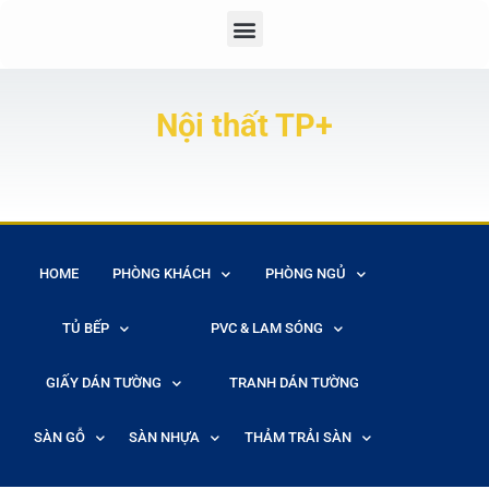
Nội thất TP+
HOME
PHÒNG KHÁCH
PHÒNG NGỦ
TỦ BẾP
PVC & LAM SÓNG
GIẤY DÁN TƯỜNG
TRANH DÁN TƯỜNG
SÀN GỖ
SÀN NHỰA
THẢM TRẢI SÀN