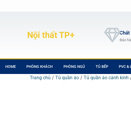
Chất
Nội thất TP+
Bảo hà
HOME
PHÒNG KHÁCH
PHÒNG NGỦ
TỦ BẾP
PVC &
/
/
Trang chủ
Tủ quần áo
Tủ quần áo cánh kính