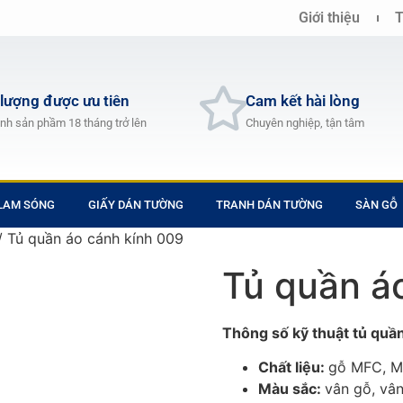
Giới thiệu
T
 lượng được ưu tiên
Cam kết hài lòng
nh sản phầm 18 tháng trở lên
Chuyên nghiệp, tận tâm
 LAM SÓNG
GIẤY DÁN TƯỜNG
TRANH DÁN TƯỜNG
SÀN GỖ
/ Tủ quần áo cánh kính 009
Tủ quần á
Thông số kỹ thuật tủ quầ
Chất liệu:
gỗ MFC, M
Màu sắc:
vân gỗ, vân