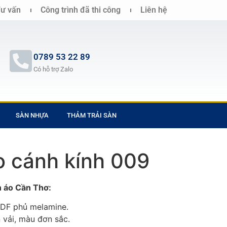
ư vấn
Công trình đã thi công
Liên hệ
0789 53 22 89
Có hỗ trợ Zalo
SÀN NHỰA
THẢM TRẢI SÀN
o cánh kính 009
n áo Cần Thơ:
DF phủ melamine.
 vải, màu đơn sắc.