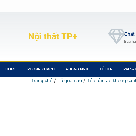
Chất
Nội thất TP+
Bảo hà
HOME
PHÒNG KHÁCH
PHÒNG NGỦ
TỦ BẾP
PVC &
/
/
Trang chủ
Tủ quần áo
Tủ quần áo không cán