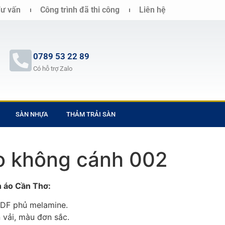
ư vấn
Công trình đã thi công
Liên hệ
0789 53 22 89
Có hỗ trợ Zalo
SÀN NHỰA
THẢM TRẢI SÀN
o không cánh 002
n áo Cần Thơ:
DF phủ melamine.
 vải, màu đơn sắc.