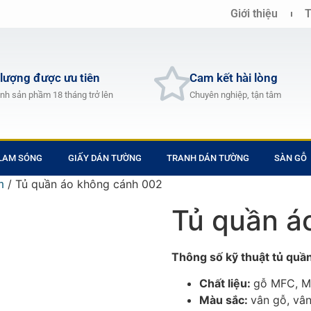
Giới thiệu
T
 lượng được ưu tiên
Cam kết hài lòng
nh sản phầm 18 tháng trở lên
Chuyên nghiệp, tận tâm
 LAM SÓNG
GIẤY DÁN TƯỜNG
TRANH DÁN TƯỜNG
SÀN GỖ
/ Tủ quần áo không cánh 002
h
Tủ quần á
Thông số kỹ thuật tủ quầ
Chất liệu:
gỗ MFC, M
Màu sắc:
vân gỗ, vân