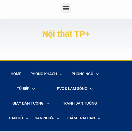
Nội thất TP+
HOME
PHÒNG KHÁCH
PHÒNG NGỦ
TỦ BẾP
PVC & LAM SÓNG
GIẤY DÁN TƯỜNG
TRANH DÁN TƯỜNG
SÀN GỖ
SÀN NHỰA
THẢM TRẢI SÀN