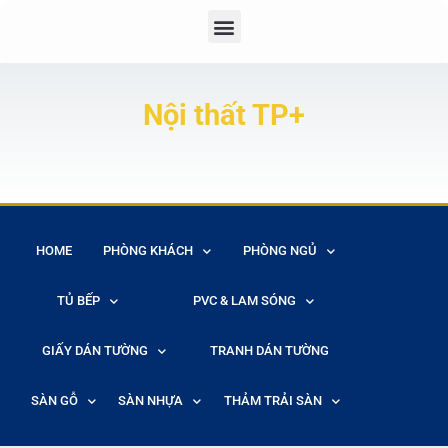
Nội thất TP+
HOME
PHÒNG KHÁCH
PHÒNG NGỦ
TỦ BẾP
PVC & LAM SÓNG
GIẤY DÁN TƯỜNG
TRANH DÁN TƯỜNG
SÀN GỖ
SÀN NHỰA
THẢM TRẢI SÀN