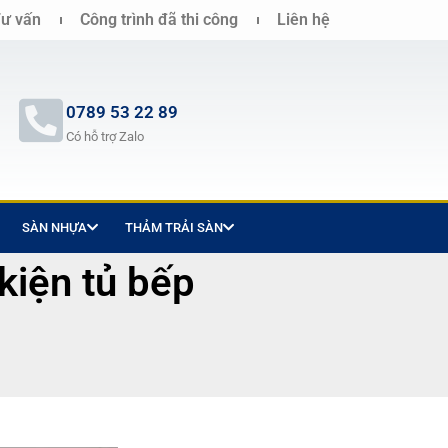
ư vấn
Công trình đã thi công
Liên hệ
0789 53 22 89
Có hỗ trợ Zalo
SÀN NHỰA
THẢM TRẢI SÀN
kiện tủ bếp