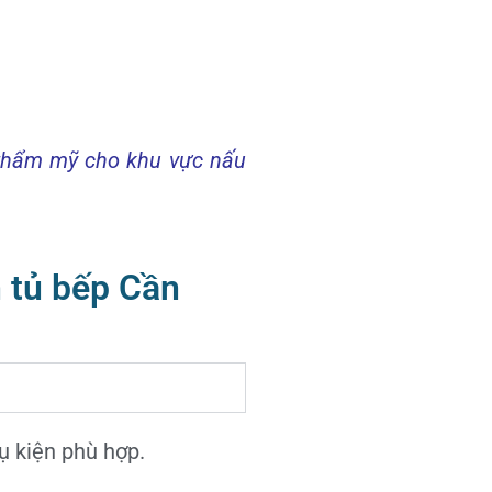
à thẩm mỹ cho khu vực nấu
n tủ bếp Cần
ụ kiện phù hợp.