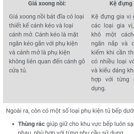
Giá xoong nồi:
Kệ đựng g
Giá xoong nồi bát đĩa có loại
Kệ đựng gia vị 
thiết kế cánh kéo và loại
các loại gia v
cánh mở. Cánh kéo là mặt
khô một cách
ngăn kéo gắn với phụ kiện
ngăn nắp và 
và cánh mở là phụ kiện
kiếm khi cần thi
không liên quan đến cánh gỗ
có nhiều loại v
cửa tủ.
và kiểu dáng kh
hợp với từng
dụng.
Ngoài ra, còn có một số loại phụ kiện tủ bếp dướ
Thùng rác
giúp giữ cho khu vực bếp luôn sạ
nhau, phù hợp với từng nhu cầu sử dụng.