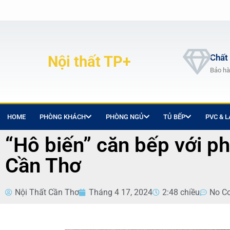
Chất
Nội thất TP+
Bảo hà
HOME
PHÒNG KHÁCH
PHÒNG NGỦ
TỦ BẾP
PVC & 
“Hô biến” căn bếp với ph
Cần Thơ
Nội Thất Cần Thơ
Tháng 4 17, 2024
2:48 chiều
No C