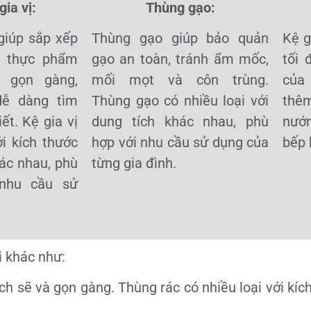
ia vị:
Thùng gạo:
giúp sắp xếp
Thùng gạo giúp bảo quản
Kệ g
ị, thực phẩm
gạo an toàn, tránh ẩm mốc,
tối 
 gọn gàng,
mối mọt và côn trùng.
của
dễ dàng tìm
Thùng gạo có nhiều loại với
thê
ết. Kệ gia vị
dung tích khác nhau, phù
nướ
ới kích thước
hợp với nhu cầu sử dụng của
bếp 
ác nhau, phù
từng gia đình.
 nhu cầu sử
i khác như:
ch sẽ và gọn gàng. Thùng rác có nhiều loại với kíc