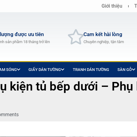
Giới thiệu
T
 lượng được ưu tiên
Cam kết hài lòng
nh sản phầm 18 tháng trở lên
Chuyên nghiệp, tận tâm
LAM SÓNG
GIẤY DÁN TƯỜNG
TRANH DÁN TƯỜNG
SÀN GỖ
ụ kiện tủ bếp dưới – Phụ 
omments