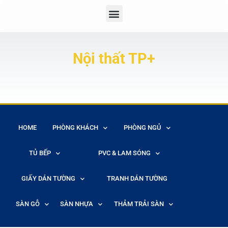
Nội thất TP+
HOME
PHÒNG KHÁCH
PHÒNG NGỦ
TỦ BẾP
PVC & LAM SÓNG
GIẤY DÁN TƯỜNG
TRANH DÁN TƯỜNG
SÀN GỖ
SÀN NHỰA
THẢM TRẢI SÀN