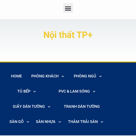
Nội thất TP+
HOME
PHÒNG KHÁCH
PHÒNG NGỦ
TỦ BẾP
PVC & LAM SÓNG
GIẤY DÁN TƯỜNG
TRANH DÁN TƯỜNG
SÀN GỖ
SÀN NHỰA
THẢM TRẢI SÀN