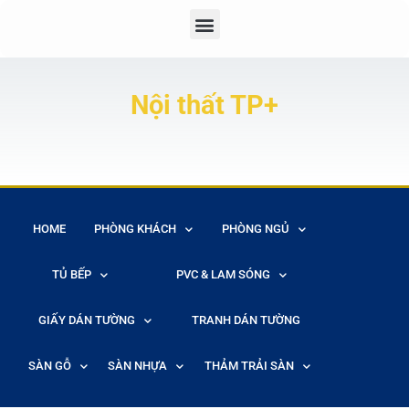
Nội thất TP+
HOME
PHÒNG KHÁCH
PHÒNG NGỦ
TỦ BẾP
PVC & LAM SÓNG
GIẤY DÁN TƯỜNG
TRANH DÁN TƯỜNG
SÀN GỖ
SÀN NHỰA
THẢM TRẢI SÀN