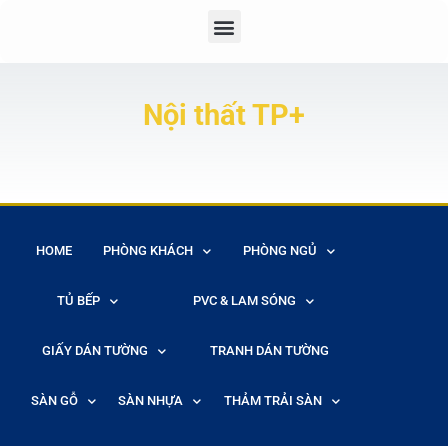
Nội thất TP+
HOME
PHÒNG KHÁCH
PHÒNG NGỦ
TỦ BẾP
PVC & LAM SÓNG
GIẤY DÁN TƯỜNG
TRANH DÁN TƯỜNG
SÀN GỖ
SÀN NHỰA
THẢM TRẢI SÀN