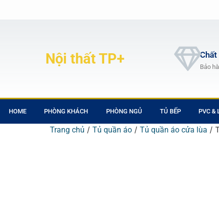
Chất
Nội thất TP+
Bảo hà
HOME
PHÒNG KHÁCH
PHÒNG NGỦ
TỦ BẾP
PVC &
/
/
/ 
Trang chủ
Tủ quần áo
Tủ quần áo cửa lùa