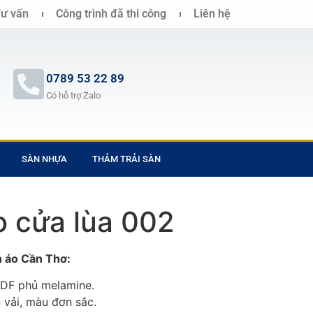
ư vấn
Công trình đã thi công
Liên hệ
0789 53 22 89
Có hỗ trợ Zalo
SÀN NHỰA
THẢM TRẢI SÀN
o cửa lùa 002
n áo Cần Thơ:
DF phủ melamine.
 vải, màu đơn sắc.