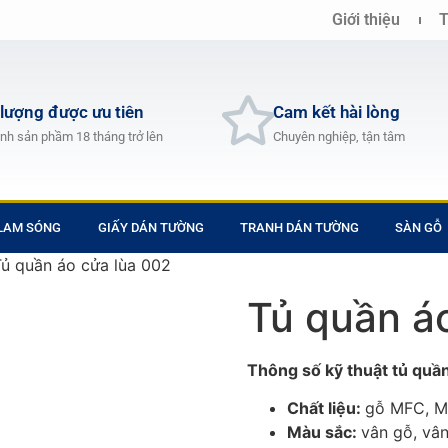
Giới thiệu
T
 lượng được ưu tiên
Cam kết hài lòng
nh sản phầm 18 tháng trở lên
Chuyên nghiệp, tận tâm
 LAM SÓNG
GIẤY DÁN TƯỜNG
TRANH DÁN TƯỜNG
SÀN GỖ
Tủ quần áo cửa lùa 002
Tủ quần á
Thông số kỹ thuật tủ quầ
Chất liệu:
gỗ MFC, M
Màu sắc:
vân gỗ, vân