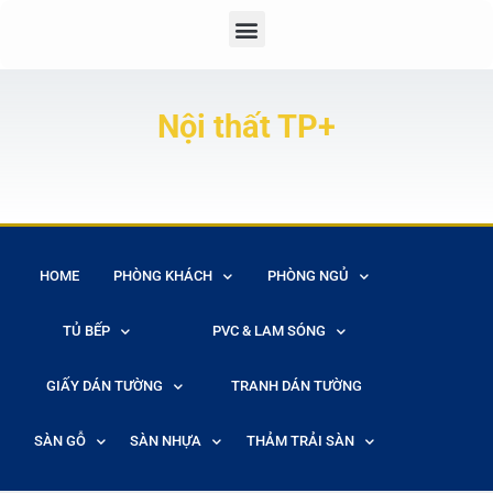
Nội thất TP+
HOME
PHÒNG KHÁCH
PHÒNG NGỦ
TỦ BẾP
PVC & LAM SÓNG
GIẤY DÁN TƯỜNG
TRANH DÁN TƯỜNG
SÀN GỖ
SÀN NHỰA
THẢM TRẢI SÀN