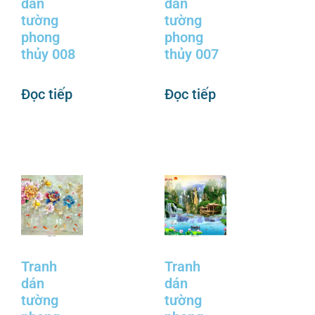
dán
dán
tường
tường
phong
phong
thủy 008
thủy 007
Đọc tiếp
Đọc tiếp
Tranh
Tranh
dán
dán
tường
tường