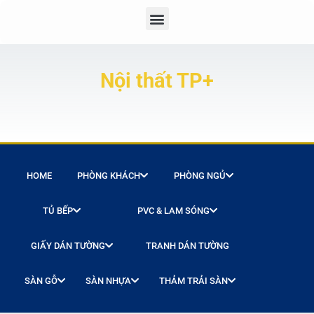
Nội thất TP+
HOME
PHÒNG KHÁCH
PHÒNG NGỦ
TỦ BẾP
PVC & LAM SÓNG
GIẤY DÁN TƯỜNG
TRANH DÁN TƯỜNG
SÀN GỖ
SÀN NHỰA
THẢM TRẢI SÀN