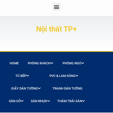
Nội thất TP+
HOME
PHÒNG KHÁCH
PHÒNG NGỦ
TỦ BẾP
PVC & LAM SÓNG
GIẤY DÁN TƯỜNG
TRANH DÁN TƯỜNG
SÀN GỖ
SÀN NHỰA
THẢM TRẢI SÀN