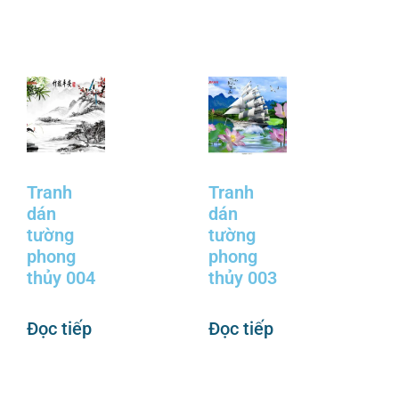
Tranh
Tranh
dán
dán
tường
tường
phong
phong
thủy 004
thủy 003
Đọc tiếp
Đọc tiếp